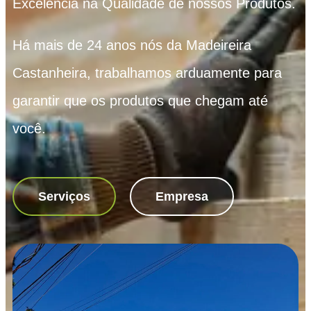
Excelência na Qualidade de nossos Produtos.
Há mais de 24 anos nós da Madeireira
Castanheira, trabalhamos arduamente para
garantir que os produtos que chegam até
você.
Serviços
Empresa